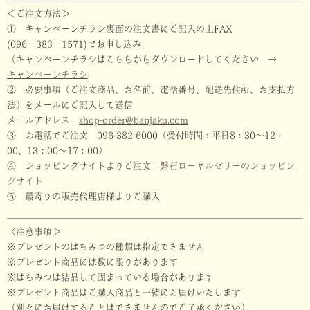
＜ご注文方法＞
① キャンペーンチラシ裏面の注文書にご記入の上FAX
(096−383−1571)でお申し込み
（キャンペーンチラシはこちらからダウンロードしてください →
キャンペーンチラシ
② 必要事項（ご注文商品、お名前、電話番号、配送先住所、お支払方
法）をメールにご記入して送信
メールアドレス
shop-order@banjaku.com
③ お電話でご注文 096-382-6000（受付時間：平日8：30〜12：
00、13：00〜17：00）
④ ショッピングサイトよりご注文
磐石ローヤルゼリーのショッピン
グサイト
⑤ 最寄りの販売代理店様よりご購入
〈注意事項＞
※プレゼントのはちみつの種類は指定できません
※プレゼント商品には数に限りがあります
※はちみつは結晶して固まっている場合があります
※プレゼント商品はご購入商品と一緒にお届けいたします
（別々にお届けすることはできませんのでご了承ください）